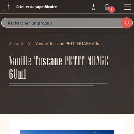
Passer
L'atelier du vapothicaire
au
Me
0
ARTICLE
contenu
Sou
Accueil
Vanille Toscane PETIT NUAGE 60ml
Vanille Toscane PETIT NUAGE
60ml