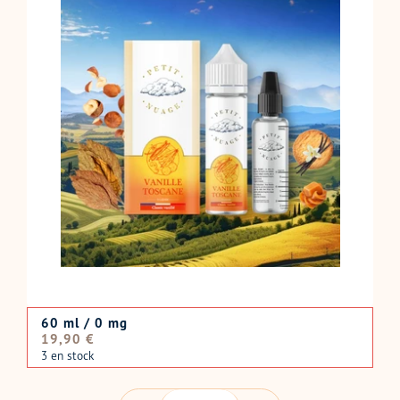
60 ml / 0 mg
Prix
19,90 €
normal
3 en stock
QUANTITÉ