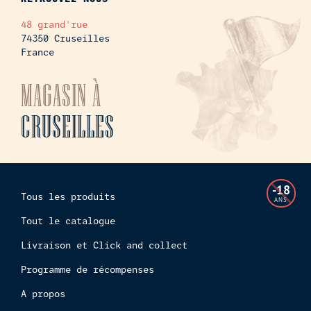
48 grand'rue
74350 Cruseilles
France
MAGASIN À
CRUSEILLES
L'accès
-18
Tous les produits
à
ANS
cette
Tout le catalogue
boutiq
Livraison et Click and collect
en
ligne
Programme de récompenses
est
interdi
A propos
aux