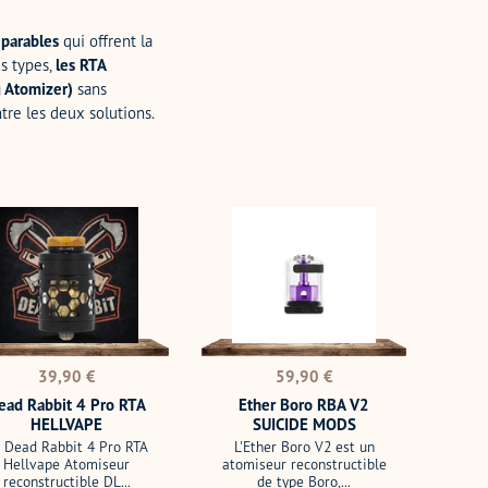
éparables
qui offrent la
is types,
les RTA
g Atomizer)
sans
re les deux solutions.
Ether
it
Boro
RBA
V2
SUICIDE
VAPE
MODS
Prix
Prix
39,90 €
59,90 €
normal
normal
ead Rabbit 4 Pro RTA
Ether Boro RBA V2
HELLVAPE
SUICIDE MODS
 Dead Rabbit 4 Pro RTA
L'Ether Boro V2 est un
Hellvape Atomiseur
atomiseur reconstructible
reconstructible DL...
de type Boro,...