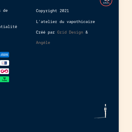
à
ANS
cette
s de
Copyright 2021
boutique
L'atelier du vapothicaire
en
ntialité
ligne
Créé par
Grid Design
&
est
interdit
Angèle
aux
mineurs