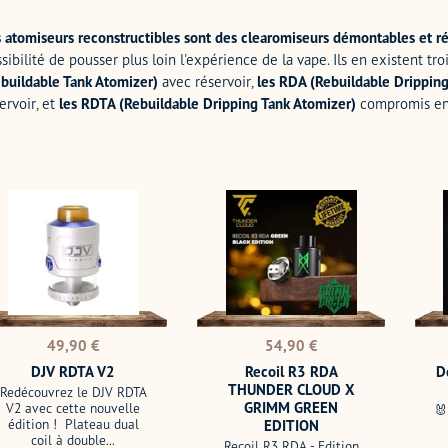
 atomiseurs reconstructibles sont des clearomiseurs démontables et r
sibilité de pousser plus loin l'expérience de la vape. Ils en existent tro
buildable Tank Atomizer)
avec réservoir,
les RDA (Rebuildable Drippin
ervoir, et
les RDTA (Rebuildable Dripping Tank Atomizer)
compromis ent
V
Recoil
Dead
TA
R3
Rabb
RDA
4
THUNDER
Pro
CLOUD
RTA
X
HELL
GRIMM
GREEN
Prix
Prix
49,90 €
54,90 €
EDITION
normal
normal
DJV RDTA V2
Recoil R3 RDA
D
THUNDER CLOUD X
Redécouvrez le DJV RDTA
GRIMM GREEN
V2 avec cette nouvelle
🐰
édition ! Plateau dual
EDITION
coil à double...
Recoil R3 RDA - Edition