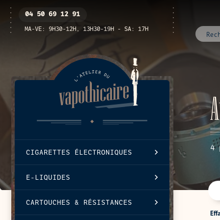
Passer
Ouvrir
04 50 69 12 91
au
/
contenu
fermer
MA-VE: 9H30-12H, 13H30-19H - SA: 17H
le
menu
C
A
4 
CIGARETTES ÉLECTRONIQUES
E-LIQUIDES
CARTOUCHES & RÉSISTANCES
Eff