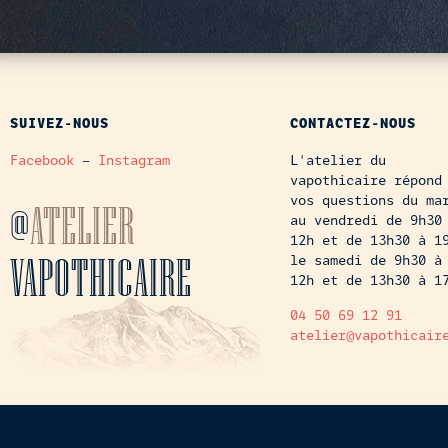
SUIVEZ-NOUS
CONTACTEZ-NOUS
Facebook
–
Instagram
L'atelier du
vapothicaire répond
vos questions du ma
@
ATELIER
au vendredi de 9h30
12h et de 13h30 à 1
VAPOTHICAIRE
le samedi de 9h30 à
12h et de 13h30 à 1
04 50 69 12 91
atelier@vapothicair