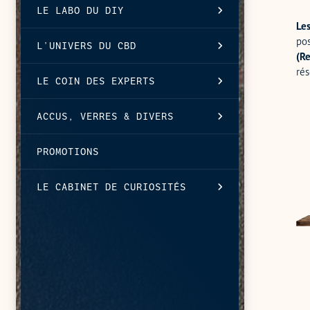
LE LABO DU DIY
Les
pos
L’UNIVERS DU CBD
(Re
rés
LE COIN DES EXPERTS
ACCUS, VERRES & DIVERS
DJ
RD
PROMOTIONS
V2
LE CABINET DE CURIOSITÉS