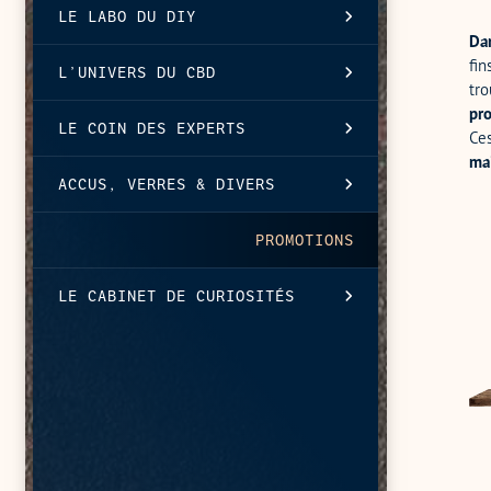
LE LABO DU DIY
Dan
fin
L’UNIVERS DU CBD
tro
pro
LE COIN DES EXPERTS
Ces
mai
ACCUS, VERRES & DIVERS
PROMOTIONS
Car
Pré
LE CABINET DE CURIOSITÉS
rem
Fir
Min
LP