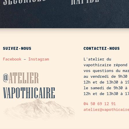
SUIVEZ-NOUS
CONTACTEZ-NOUS
Facebook
–
Instagram
L'atelier du
vapothicaire répond
vos questions du ma
@
ATELIER
au vendredi de 9h30
12h et de 13h30 à 1
VAPOTHICAIRE
le samedi de 9h30 à
12h et de 13h30 à 1
04 50 69 12 91
atelier@vapothicair