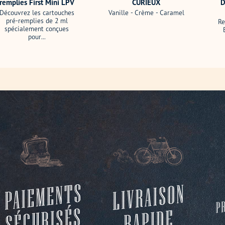
remplies First Mini LPV
CURIEUX
D
Découvrez les cartouches
Vanille - Crème - Caramel
pré-remplies de 2 ml
Re
spécialement conçues
pour...