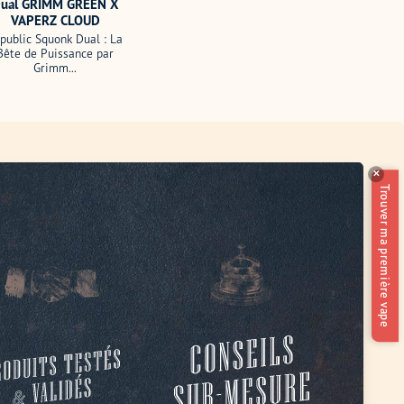
ual GRIMM GREEN X
VAPERZ CLOUD
public Squonk Dual : La
Bête de Puissance par
Grimm...
✕
Trouver ma première vape