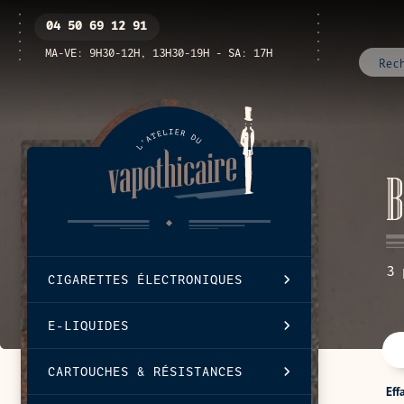
Passer
Ouvrir
04 50 69 12 91
au
/
contenu
fermer
MA-VE: 9H30-12H, 13H30-19H - SA: 17H
le
menu
C
B
3 
CIGARETTES ÉLECTRONIQUES
E-LIQUIDES
CARTOUCHES & RÉSISTANCES
Eff