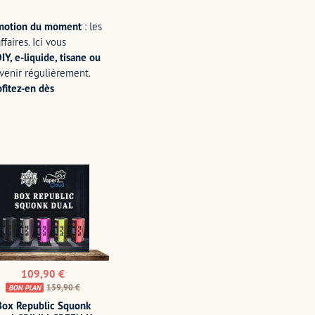
omotion du moment
: les
faires. Ici vous
IY, e-liquide, tisane ou
evenir régulièrement.
ofitez-en dès
blic
nk
MM
EN
RZ
Prix
109,90 €
UD
réduit
Prix
159,90 €
BON PLAN
normal
Box Republic Squonk