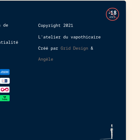
L'accès
-18
à
ANS
cette
s de
Copyright 2021
boutique
L'atelier du vapothicaire
en
ntialité
ligne
Créé par
Grid Design
&
est
interdit
Angèle
aux
mineurs