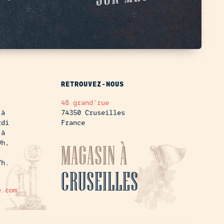
RETROUVEZ-NOUS
48 grand'rue
 à
74350 Cruseilles
rdi
France
 à
9h,
MAGASIN À
7h.
CRUSEILLES
e.com