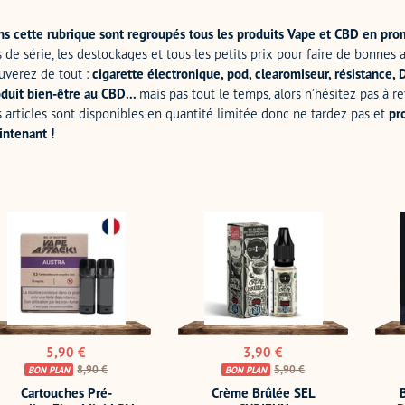
s cette rubrique
sont regroupés
tous les produits Vape et CBD en pr
s de série, les destockages et tous les petits prix pour faire de bonnes af
uverez de tout :
cigarette électronique, pod, clearomiseur, résistance, D
duit bien-être au CBD...
mais pas tout le temps, alors n’hésitez pas à r
 articles sont disponibles en quantité limitée donc ne tardez pas et
pr
ntenant !
touches
Crème
Box
-
Brûlée
Repu
plies
SEL
Squo
st
CURIEUX
Dual
i
GRI
V
GRE
X
VAPE
Prix
Prix
5,90 €
3,90 €
CLO
réduit
Prix
réduit
Prix
8,90 €
5,90 €
BON PLAN
BON PLAN
normal
normal
Cartouches Pré-
Crème Brûlée SEL