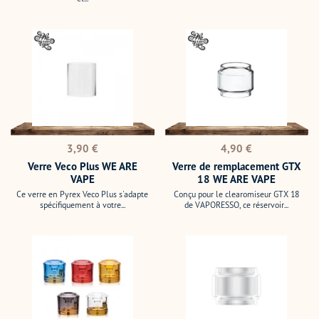
Verre
Verre
Veco
de
Plus
remplacement
WE
GTX
ARE
18
VAPE
WE
ARE
VAPE
Prix
Prix
3,90 €
4,90 €
normal
normal
Verre Veco Plus WE ARE
Verre de remplacement GTX
VAPE
18 WE ARE VAPE
Ce verre en Pyrex Veco Plus s'adapte
Conçu pour le clearomiseur GTX 18
spécifiquement à votre...
de VAPORESSO, ce réservoir...
Tank
Verre
de
Pyrex
remplacement
Z
DotStick
Nano
DOTMOD
3
GEEKVAPE