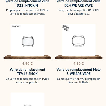
Verre de remplacement Zlide
Verre de remplacement Zlide
D22 INNOKIN
D24 WE ARE VAPE
Proposé par la marque INNOKIN, ce
Conçu par la marque WE ARE VAPE
verre de remplacement vous...
pour s'adapter au...
Verre
Verre
de
de
remplacement
remplacement
TFV12
Melo
SMOK
5
WE
ARE
VAPE
Prix
Prix
4,90 €
4,90 €
normal
normal
Verre de remplacement
Verre de remplacement Melo
TFV12 SMOK
5 WE ARE VAPE
Ce verre de remplacement en Pyrex
La marque WE ARE VAPE propose un
est adapté pour le...
réservoir Bulb de...
Verre
de
remplacement