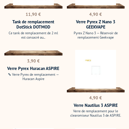
Prix
Prix
11,90 €
4,90 €
normal
normal
Tank de remplacement
Verre Pyrex Z Nano 3
DotStick DOTMOD
GEEKVAPE
Ce tank de remplacement de 2 ml
Pyrex Z Nano 3 — Réservoir de
est consacré au...
remplacement Geekvape
Verre
Verre
Pyrex
Nautilus
Prix
Huracan
3
3,90 €
normal
ASPIRE
ASPIRE
Verre Pyrex Huracan ASPIRE
🔧 Verre Pyrex de remplacement —
Huracan Aspire
Prix
4,90 €
normal
Verre Nautilus 3 ASPIRE
Verre de remplacement pour le
clearomiseur Nautilus 3 de ASPIRE.
Verre
Verre