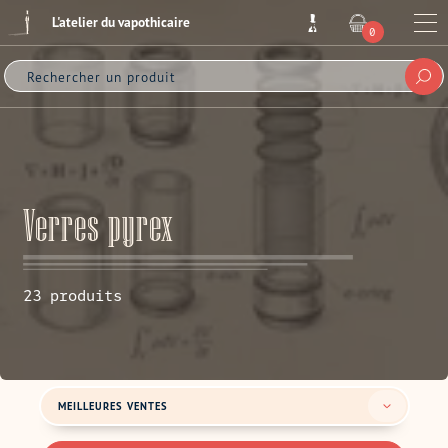
Passer
L'atelier du vapothicaire
au
Me
0
ARTICLE
contenu
Sou
Collection:
Verres pyrex
23 produits