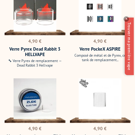
Dead
ASPIRE
Rabbit
3
✕
HELLVAPE
Trouver ma première vape
Prix
Prix
4,90 €
4,90 €
normal
normal
Verre Pyrex Dead Rabbit 3
Verre PockeX ASPIRE
HELLVAPE
Composé de métal et de Pyrex, ce
tank de remplacement...
🔧 Verre Pyrex de remplacement —
Dead Rabbit 3 Hellvape
Verre
Verre
de
de
remplacement
remplacement
Zlide
Zlide
D22
D24
INNOKIN
WE
ARE
VAPE
Prix
Prix
4,90 €
4,90 €
normal
normal