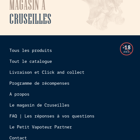
MAGASIN À
CRUSEILLES
L'accès
-18
Tous les produits
à
ANS
cette
Tout le catalogue
boutiq
Livraison et Click and collect
en
ligne
Programme de récompenses
est
interdi
A propos
aux
Le magasin de Cruseilles
mineur
FAQ | Les réponses à vos questions
Le Petit Vapoteur Partner
Contact