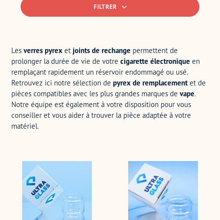
FILTRER
Les
verres pyrex
et
joints de rechange
permettent de
prolonger la durée de vie de votre
cigarette électronique
en
remplaçant rapidement un réservoir endommagé ou usé.
Retrouvez ici notre sélection de
pyrex de remplacement
et de
pièces compatibles avec les plus grandes marques de
vape
.
Notre équipe est également à votre disposition pour vous
conseiller et vous aider à trouver la pièce adaptée à votre
matériel.
Verre
Verre
Pyrex
Pyrex
Z
Centaurus
Nano
ULTRA
2
GLASS
ULTRA