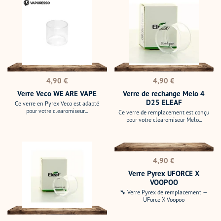
Veco
de
WE
rechange
ARE
Melo
VAPE
4
D25
ELEAF
Prix
Prix
4,90 €
4,90 €
normal
normal
Verre Veco WE ARE VAPE
Verre de rechange Melo 4
D25 ELEAF
Ce verre en Pyrex Veco est adapté
pour votre clearomiseur...
Ce verre de remplacement est conçu
pour votre clearomiseur Melo...
Verre
Verre
de
Pyrex
Prix
rechange
UFORCE
4,90 €
normal
Melo
X
Verre Pyrex UFORCE X
4
VOOPOO
VOOPOO
D22
🔧 Verre Pyrex de remplacement —
UForce X Voopoo
ELEAF