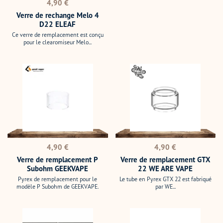
Prix
4,90 €
normal
Verre de rechange Melo 4
D22 ELEAF
Ce verre de remplacement est conçu
pour le clearomiseur Melo...
Verre
Verre
de
de
remplacement
remplacement
P
GTX
Subohm
22
GEEKVAPE
WE
ARE
VAPE
Prix
Prix
4,90 €
4,90 €
normal
normal
Verre de remplacement P
Verre de remplacement GTX
Subohm GEEKVAPE
22 WE ARE VAPE
Pyrex de remplacement pour le
Le tube en Pyrex GTX 22 est fabriqué
modèle P Subohm de GEEKVAPE.
par WE...
Verre
Verre
Pyrex
PockeX