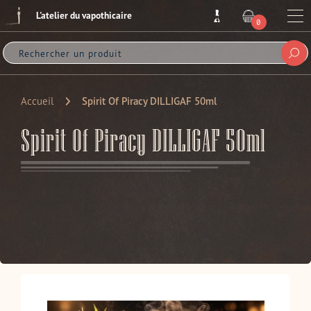
Passer
L'atelier du vapothicaire
au
Me
0
ARTICLE
contenu
Sou
Accueil
Spirit Of Piracy DILLIGAF 50ml
Spirit Of Piracy DILLIGAF 50ml