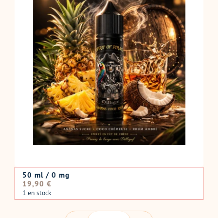
50 ml / 0 mg
Prix
19,90 €
normal
1 en stock
QUANTITÉ