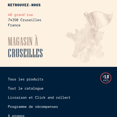
RETROUVEZ-NOUS
48 grand'rue
74350 Cruseilles
France
MAGASIN À
CRUSEILLES
L'accès
-18
Tous les produits
à
ANS
cette
Tout le catalogue
boutiq
Livraison et Click and collect
en
ligne
Programme de récompenses
est
interdi
A propos