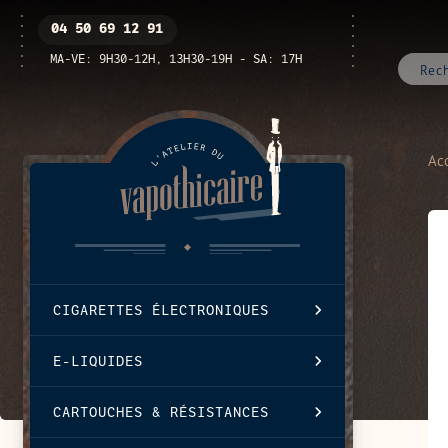
Passer
Ouvrir
04 50 69 12 91
au
/
contenu
fermer
MA-VE: 9H30-12H, 13H30-19H - SA: 17H
le
menu
Acc
CIGARETTES ÉLECTRONIQUES
E-LIQUIDES
CARTOUCHES & RÉSISTANCES