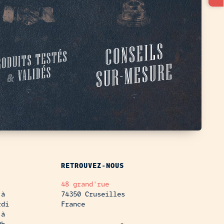
RETROUVEZ-NOUS
48 grand'rue
 à
74350 Cruseilles
rdi
France
 à