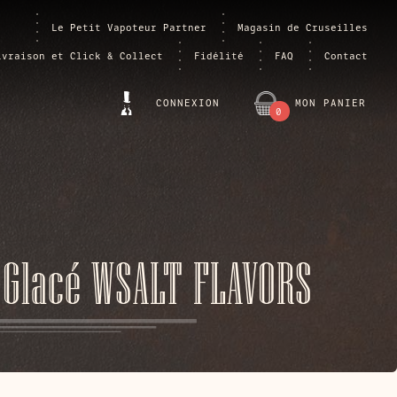
Le Petit Vapoteur Partner
Magasin de Cruseilles
ivraison et Click & Collect
Fidélité
FAQ
Contact
CONNEXION
MON PANIER
0
ARTICLE
 Glacé WSALT FLAVORS