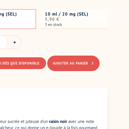
mg (SEL)
10 ml / 20 mg (SEL)
Prix
5,90 €
normal
3 en stock
I DÈS QUE DISPONIBLE
AJOUTER AU PANIER
eur sucrée et juteuse d'un
raisin noir
avec une note
fraîcheur, ce qui donne un e-liquide à la fois gourmand