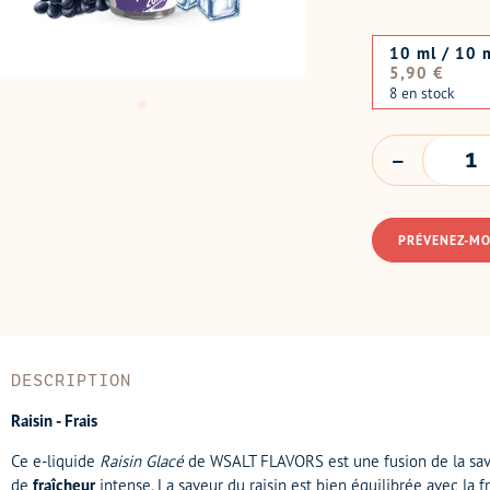
10 ml / 10 
Prix
5,90 €
normal
8 en stock
QUANTITÉ
PRÉVENEZ-MO
DESCRIPTION
Raisin - Frais
Ce e-liquide
Raisin Glacé
de WSALT FLAVORS est une fusion de la sav
de
fraîcheur
intense. La saveur du raisin est bien équilibrée avec la 