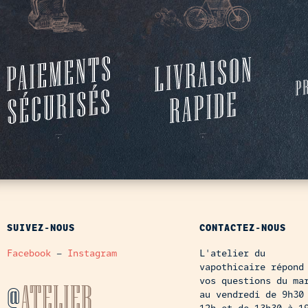
SUIVEZ-NOUS
CONTACTEZ-NOUS
Facebook
–
Instagram
L'atelier du
vapothicaire répond
vos questions du ma
@
ATELIER
au vendredi de 9h30