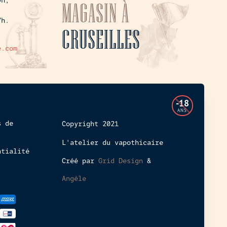
9h,
MAGASIN À
7h.
CRUSEILLES
e.com
L'accès
-18
à
ANS
cette
s de
Copyright 2021
boutique
L'atelier du vapothicaire
en
ntialité
ligne
Créé par
Grid Design
&
est
interdit
Angèle
aux
mineurs