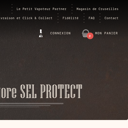
Le Petit Vapoteur Partner
Magasin de Cruseilles
ivraison et Click & Collect
Fidélité
FAQ
Contact
CONNEXION
MON PANIER
0
ARTICLE
gore SEL PROTECT