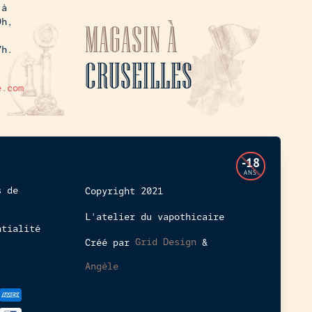
 à
9h,
MAGASIN À
7h.
CRUSEILLES
e.com
L'accès
-18
à
ANS
cette
s de
Copyright 2021
boutique
L'atelier du vapothicaire
en
ntialité
ligne
Créé par
Grid Design
&
est
interdit
Angèle
aux
mineurs