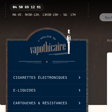
Passer
Ouvrir
04 50 69 12 91
au
/
contenu
fermer
MA-VE: 9H30-12H, 13H30-19H - SA: 17H
le
menu
Acc
CIGARETTES ÉLECTRONIQUES
E-LIQUIDES
CARTOUCHES & RÉSISTANCES