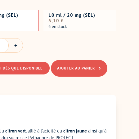
mg (SEL)
10 ml / 20 mg (SEL)
Prix
6,10 €
normal
6 en stock
I DÈS QUE DISPONIBLE
AJOUTER AU PANIER
 du
citron vert
, allié à l'acidité du
citron jaune
ainsi qu'à
ndra sucrer ce Pythagore de PROTECT.