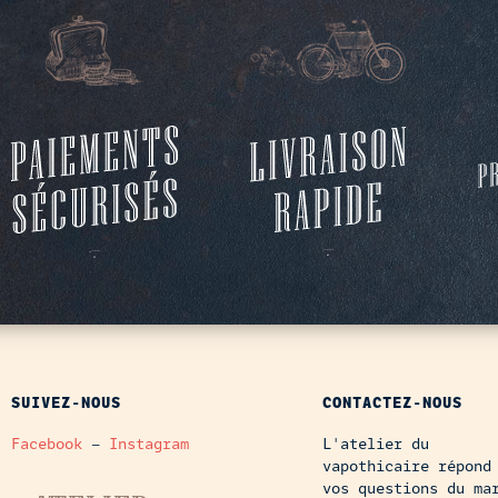
SUIVEZ-NOUS
CONTACTEZ-NOUS
Facebook
–
Instagram
L'atelier du
vapothicaire répond
vos questions du ma