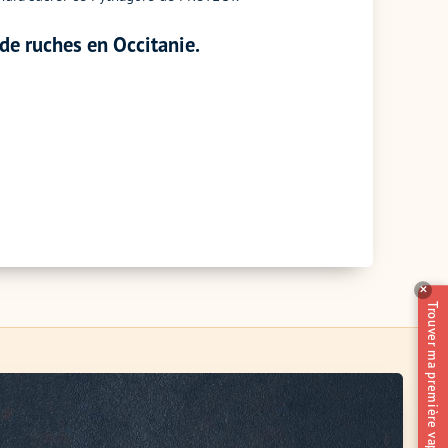
de ruches en Occitanie.
✕
Trouver ma première vape