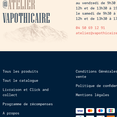
@
ATELIER
au vendredi de 9h30
12h et de 13h30 à 1
VAPOTHICAIRE
le samedi de 9h30 à
12h et de 13h30 à 1
04 50 69 12 91
atelier@vapothicair
Tous les produits
Conditions Générale
vente
Tout le catalogue
Politique de confide
Livraison et Click and
collect
Mentions légales
Programme de récompenses
Méthodes
A propos
de