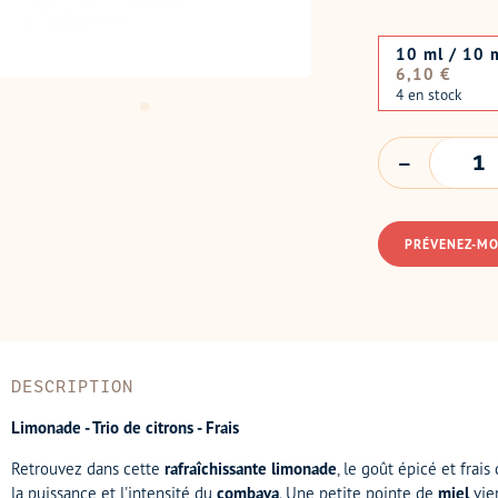
10 ml / 10 
Prix
6,10 €
normal
4 en stock
QUANTITÉ
PRÉVENEZ-MO
DESCRIPTION
Limonade - Trio de citrons - Frais
Retrouvez dans cette
rafraîchissante
limonade
, le goût épicé et frais
la puissance et l'intensité du
combava
. Une petite pointe de
miel
vie