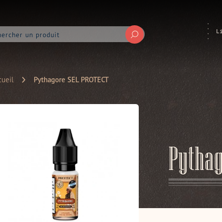
L
Soumettre
ueil
Pythagore SEL PROTECT
Pytha