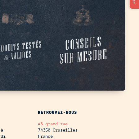
RETROUVEZ-NOUS
48 grand'rue
 à
74350 Cruseilles
rdi
France