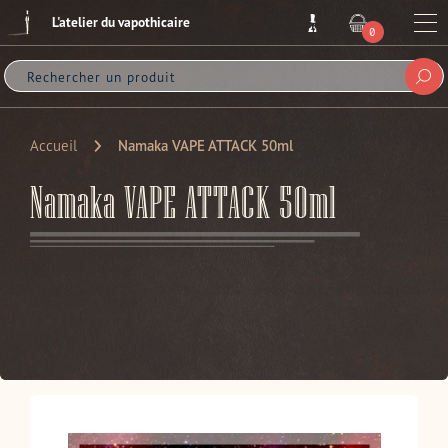
Passer
L'atelier du vapothicaire
au
Me
0
ARTICLE
contenu
Sou
Accueil
Namaka VAPE ATTACK 50ml
Namaka VAPE ATTACK 50ml