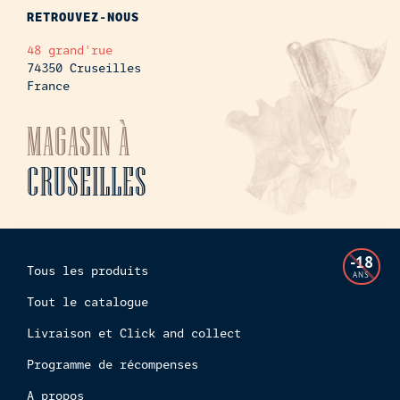
RETROUVEZ-NOUS
48 grand'rue
74350 Cruseilles
France
MAGASIN À
CRUSEILLES
L'accès
-18
Tous les produits
à
ANS
cette
Tout le catalogue
boutiq
Livraison et Click and collect
en
ligne
Programme de récompenses
est
interdi
A propos