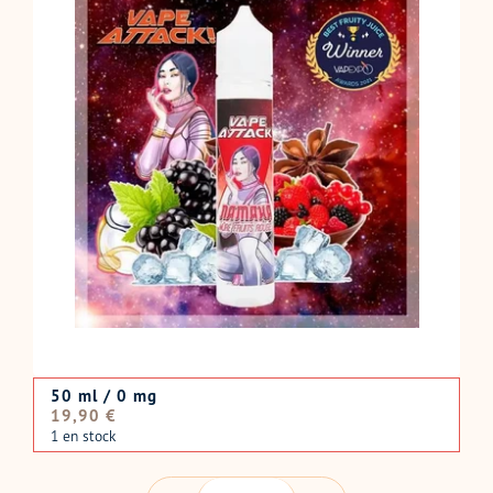
50 ml / 0 mg
Prix
19,90 €
normal
1 en stock
QUANTITÉ