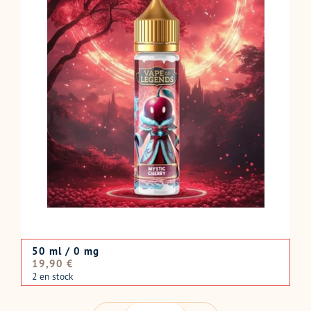
50 ml / 0 mg
Prix
19,90 €
normal
2 en stock
QUANTITÉ