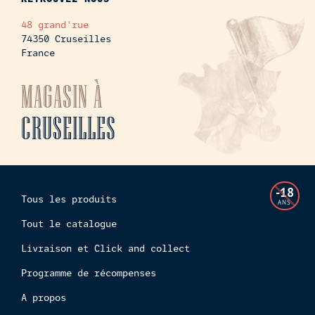
48 grand'rue
74350 Cruseilles
France
MAGASIN À
CRUSEILLES
L'accès
-18
Tous les produits
à
ANS
cette
Tout le catalogue
boutiq
Livraison et Click and collect
en
ligne
Programme de récompenses
est
interdi
A propos
aux