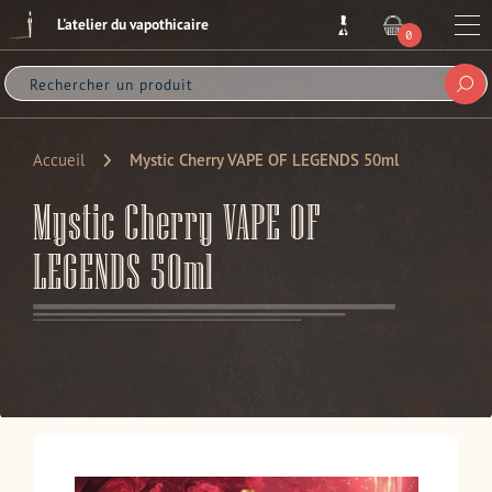
Passer
L'atelier du vapothicaire
au
Me
0
ARTICLE
contenu
Sou
Accueil
Mystic Cherry VAPE OF LEGENDS 50ml
Mystic Cherry VAPE OF
LEGENDS 50ml