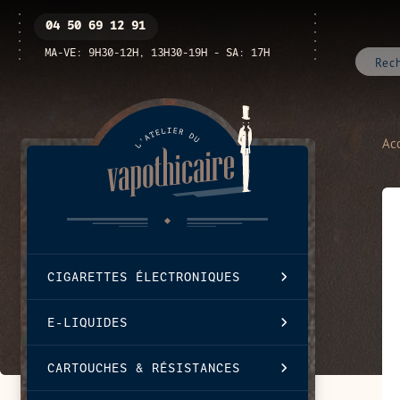
Passer
Ouvrir
04 50 69 12 91
au
/
contenu
fermer
MA-VE: 9H30-12H, 13H30-19H - SA: 17H
le
menu
Acc
CIGARETTES ÉLECTRONIQUES
E-LIQUIDES
CARTOUCHES & RÉSISTANCES