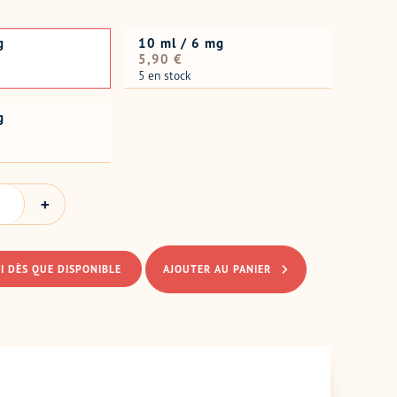
g
10 ml / 6 mg
Prix
5,90 €
normal
5 en stock
g
I DÈS QUE DISPONIBLE
AJOUTER AU PANIER