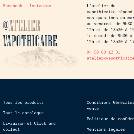
Facebook
–
Instagram
L'atelier du
vapothicaire répond
vos questions du ma
@
ATELIER
au vendredi de 9h30
12h et de 13h30 à 1
VAPOTHICAIRE
le samedi de 9h30 à
12h et de 13h30 à 1
04 50 69 12 91
atelier@vapothicair
Tous les produits
Conditions Générale
vente
Tout le catalogue
Politique de confide
Livraison et Click and
collect
Mentions légales