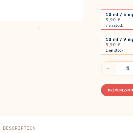
10 ml / 3 m
Prix
5,90 €
normal
7 en stock
10 ml / 9 m
Prix
5,90 €
normal
1 en stock
QUANTITÉ
PRÉVENEZ-MO
DESCRIPTION