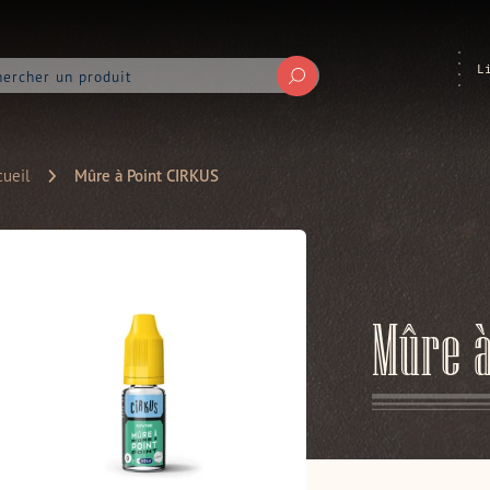
L
Soumettre
ueil
Mûre à Point CIRKUS
Mûre à