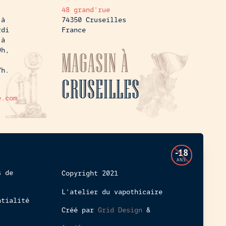
48 grand'rue
 à
74350 Cruseilles
rdi
France
 à
9h,
MAGASIN À
7h.
CRUSEILLES
e.com
L'accès
-18
à
ANS
cette
s de
Copyright 2021
boutique
L'atelier du vapothicaire
en
ntialité
ligne
Créé par
Grid Design
&
est