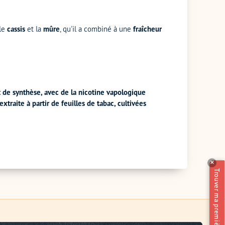
le
cassis
et la
mûre
, qu'il a combiné à une
fraîcheur
et de synthèse, avec de la nicotine vapologique
raite à partir de feuilles de tabac, cultivées
✕
Trouver ma première vape