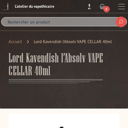
Passer
L'atelier du vapothicaire
au
Me
0
ARTICLE
contenu
Sou
Accueil
Lord Kavendish l’Absolv VAPE CELLAR 40ml
Lord Kavendish l’Absolv VAPE
CELLAR 40ml