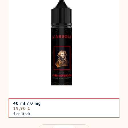
40 ml / 0 mg
Prix
19,90 €
normal
4 en stock
QUANTITÉ