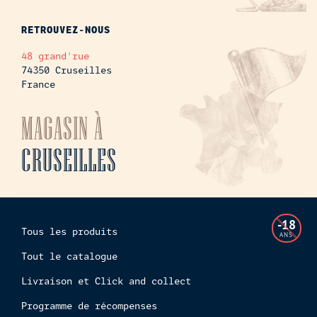
RETROUVEZ-NOUS
48 grand'rue
74350 Cruseilles
France
MAGASIN À
CRUSEILLES
L'accès
-18
Tous les produits
à
ANS
cette
Tout le catalogue
boutiq
Livraison et Click and collect
en
ligne
Programme de récompenses
est