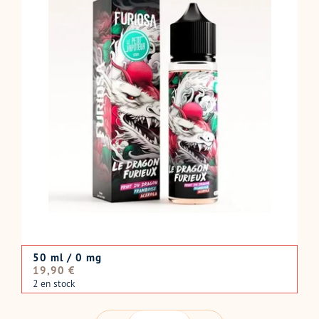
50 ml / 0 mg
Prix
19,90 €
normal
2 en stock
QUANTITÉ