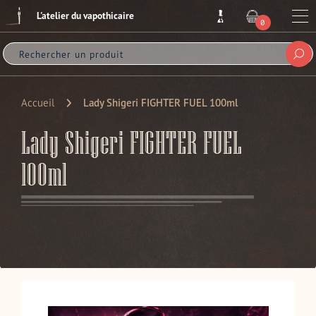
Passer
L'atelier du vapothicaire
au
Me
0
ARTICLE
contenu
Sou
Accueil
Lady Shigeri FIGHTER FUEL 100ml
Lady Shigeri FIGHTER FUEL
100ml