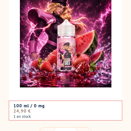
100 ml / 0 mg
Prix
24,90 €
normal
1 en stock
QUANTITÉ