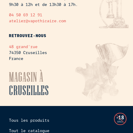
9h30 à 12h et de 13h30 à 17h.
04 50 69 12 91
atelier@vapothicaire.com
RETROUVEZ-NOUS
48 grand'rue
74350 Cruseilles
France
MAGASIN À
CRUSEILLES
L'accès
-18
Tous les produits
à
ANS
cette
Tout le catalogue