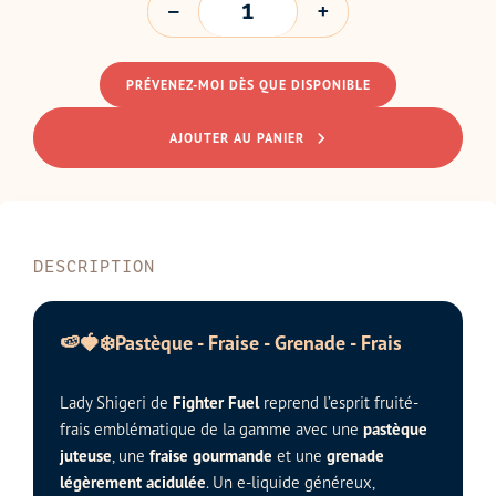
PRÉVENEZ-MOI DÈS QUE DISPONIBLE
AJOUTER AU PANIER
DESCRIPTION
🍉🍓❄️Pastèque - Fraise - Grenade - Frais
Lady Shigeri de
Fighter Fuel
reprend l’esprit fruité-
frais emblématique de la gamme avec une
pastèque
juteuse
, une
fraise gourmande
et une
grenade
légèrement acidulée
. Un e-liquide généreux,