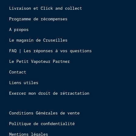
boutiq
Livraison et Click and collect
en
ligne
Programme de récompenses
est
interdi
A propos
aux
Le magasin de Cruseilles
mineur
FAQ | Les réponses à vos questions
Le Petit Vapoteur Partner
Contact
Liens utiles
Exercer mon droit de rétractation
Conditions Générales de vente
Politique de confidentialité
Mentions légales