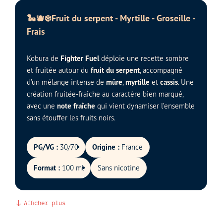
🐍🫐❄️Fruit du serpent - Myrtille - Groseille -
Frais
Kobura de
Fighter Fuel
déploie une recette sombre
et fruitée autour du
fruit du serpent
, accompagné
d’un mélange intense de
mûre
,
myrtille
et
cassis
. Une
création fruitée-fraîche au caractère bien marqué,
avec une
note fraîche
qui vient dynamiser l’ensemble
sans étouffer les fruits noirs.
PG/VG :
30/70
Origine :
France
Format :
100 ml
Sans nicotine
Afficher plus