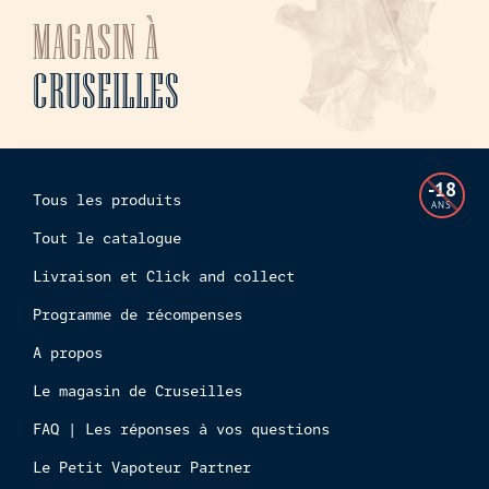
MAGASIN À
CRUSEILLES
L'accès
-18
Tous les produits
à
ANS
cette
Tout le catalogue
boutiq
Livraison et Click and collect
en
ligne
Programme de récompenses
est
interdi
A propos
aux
Le magasin de Cruseilles
mineur
FAQ | Les réponses à vos questions
Le Petit Vapoteur Partner