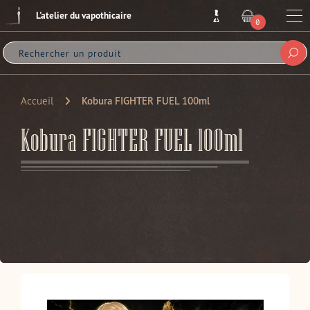
Passer
L'atelier du vapothicaire
au
Me
0
ARTICLE
contenu
Sou
Accueil
Kobura FIGHTER FUEL 100ml
Kobura FIGHTER FUEL 100ml