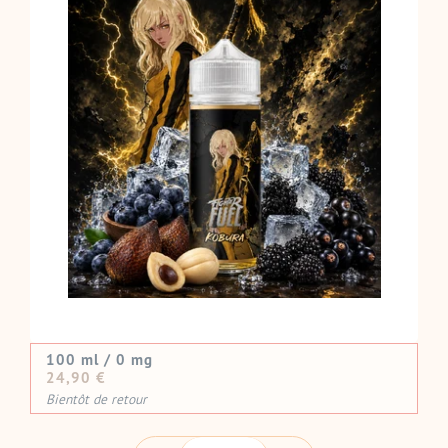
100 ml / 0 mg
Prix
24,90 €
normal
Bientôt de retour
QUANTITÉ