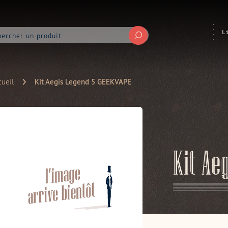
L
Soumettre
ueil
Kit Aegis Legend 5 GEEKVAPE
Kit Ae