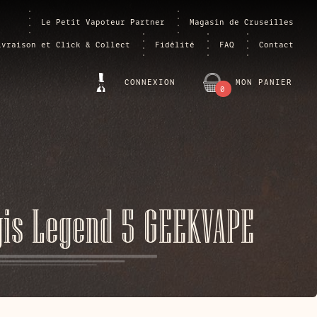
Le Petit Vapoteur Partner
Magasin de Cruseilles
ivraison et Click & Collect
Fidélité
FAQ
Contact
CONNEXION
MON PANIER
0
ARTICLE
gis Legend 5 GEEKVAPE