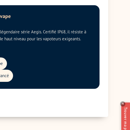
kvape
égendaire série Aegis. Certifié IP68, il résiste à
 de haut niveau pour les vapoteurs exigeants.
pe
vancé
✕