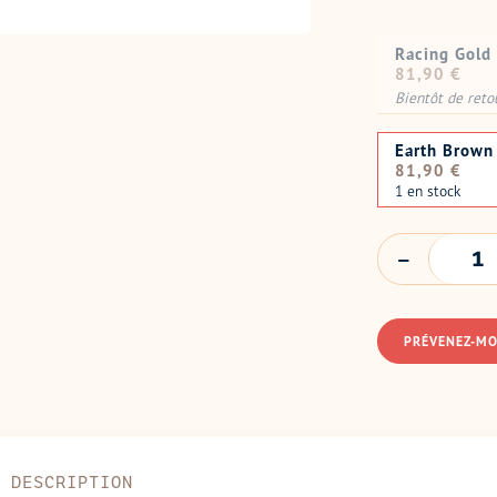
Racing Gold
Prix
81,90 €
normal
Bientôt de reto
Earth Brown
Prix
81,90 €
normal
1 en stock
QUANTITÉ
PRÉVENEZ-MO
DESCRIPTION