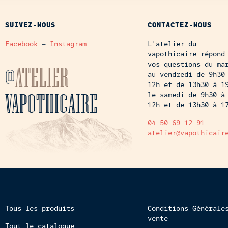
SUIVEZ-NOUS
CONTACTEZ-NOUS
Facebook
–
Instagram
L'atelier du
vapothicaire répond
vos questions du ma
@
ATELIER
au vendredi de 9h30
12h et de 13h30 à 1
VAPOTHICAIRE
le samedi de 9h30 à
12h et de 13h30 à 1
04 50 69 12 91
atelier@vapothicair
Tous les produits
Conditions Générale
vente
Tout le catalogue