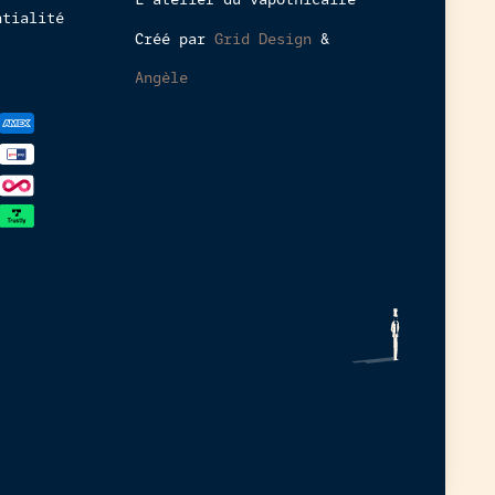
en
ntialité
ligne
Créé par
Grid Design
&
est
interdit
Angèle
aux
mineurs