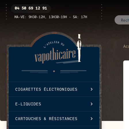
Passer
Ouvrir
04 50 69 12 91
au
/
contenu
fermer
MA-VE: 9H30-12H, 13H30-19H - SA: 17H
le
menu
Acc
CIGARETTES ÉLECTRONIQUES
E-LIQUIDES
CARTOUCHES & RÉSISTANCES