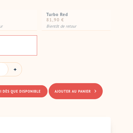
Turbo Red
Prix
81,90 €
normal
ur
Bientôt de retour
I DÈS QUE DISPONIBLE
AJOUTER AU PANIER