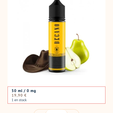
50 ml / 0 mg
Prix
19,90 €
normal
1 en stock
QUANTITÉ