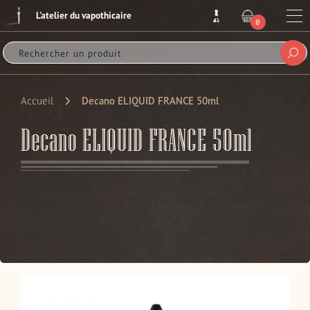
Passer
L'atelier du vapothicaire
au
Me
0
ARTICLE
contenu
Sou
Accueil
Decano ELIQUID FRANCE 50ml
Decano ELIQUID FRANCE 50ml