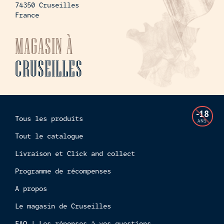
74350 Cruseilles
France
MAGASIN À
CRUSEILLES
L'accès
-18
Tous les produits
à
ANS
cette
Tout le catalogue
boutiq
Livraison et Click and collect
en
ligne
Programme de récompenses
est
interdi
A propos
aux
Le magasin de Cruseilles
mineur
FAQ | Les réponses à vos questions