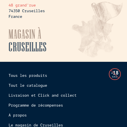
48 grand'rue
74350 Cruseilles
France
MAGASIN À
CRUSEILLES
L'accès
-18
Tous les produits
à
ANS
cette
Tout le catalogue
boutiq
Livraison et Click and collect
en
ligne
Programme de récompenses
est
interdi
A propos
aux
Le magasin de Cruseilles