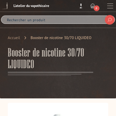
Passer
L'atelier du vapothicaire
au
Me
0
ARTICLE
contenu
Sou
Accueil
Booster de nicotine 30/70 LIQUIDEO
Booster de nicotine 30/70
LIQUIDEO