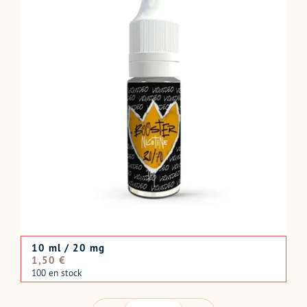
10 ml / 20 mg
Prix
1,50 €
normal
100 en stock
QUANTITÉ