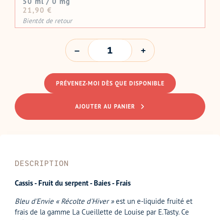
50 ml / 0 mg
Prix
21,90 €
normal
Bientôt de retour
QUANTITÉ
PRÉVENEZ-MOI DÈS QUE DISPONIBLE
AJOUTER AU PANIER
DESCRIPTION
Cassis - Fruit du serpent - Baies - Frais
Bleu d'Envie « Récolte d'Hiver »
est un e-liquide fruité et
frais de la gamme La Cueillette de Louise par E.
Tasty.
Ce