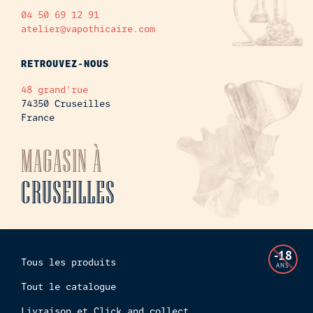
04 50 69 12 91
atelier@vapothicaire.com
RETROUVEZ-NOUS
48 grand'rue
74350 Cruseilles
France
MAGASIN À
CRUSEILLES
L'accès
-18
Tous les produits
à
ANS
cette
Tout le catalogue
boutiq
Livraison et Click and collect
en