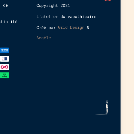
cette
s de
Copyright 2021
boutique
L'atelier du vapothicaire
en
ntialité
ligne
Créé par
Grid Design
&
est
interdit
Angèle
aux
mineurs