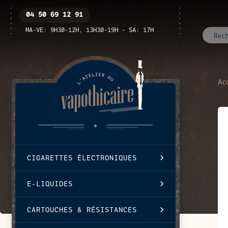
Passer
Ouvrir
04 50 69 12 91
au
/
contenu
fermer
MA-VE: 9H30-12H, 13H30-19H - SA: 17H
le
menu
Acc
CIGARETTES ÉLECTRONIQUES
E-LIQUIDES
CARTOUCHES & RÉSISTANCES