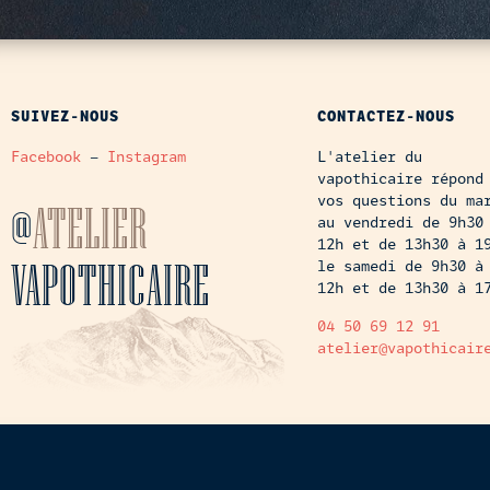
SUIVEZ-NOUS
CONTACTEZ-NOUS
Facebook
–
Instagram
L'atelier du
vapothicaire répond
vos questions du ma
@
ATELIER
au vendredi de 9h30
12h et de 13h30 à 1
VAPOTHICAIRE
le samedi de 9h30 à
12h et de 13h30 à 1
04 50 69 12 91
atelier@vapothicair