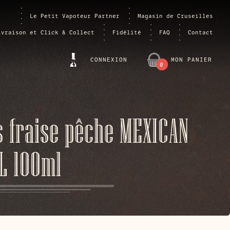
Le Petit Vapoteur Partner
Magasin de Cruseilles
ivraison et Click & Collect
Fidélité
FAQ
Contact
CONNEXION
MON PANIER
0
ARTICLE
 fraise pêche MEXICAN
L 100ml