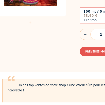
100 ml / 0 
Prix
23,90 €
normal
1 en stock
QUANTITÉ
PRÉVENEZ-MO
Un des top ventes de votre shop ! Une valeur sûre pour les
incroyable !