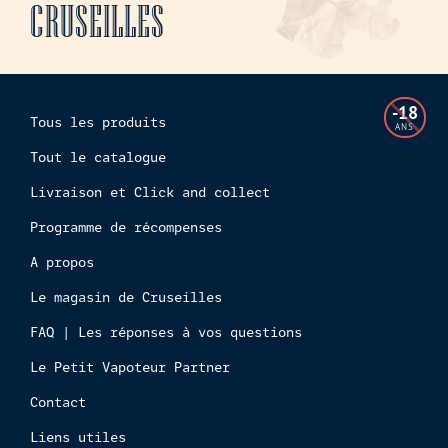
CRUSEILLES
L'accès
-18
Tous les produits
à
ANS
cette
Tout le catalogue
boutiq
Livraison et Click and collect
en
ligne
Programme de récompenses
est
interdi
A propos
aux
Le magasin de Cruseilles
mineur
FAQ | Les réponses à vos questions
Le Petit Vapoteur Partner
Contact
Liens utiles