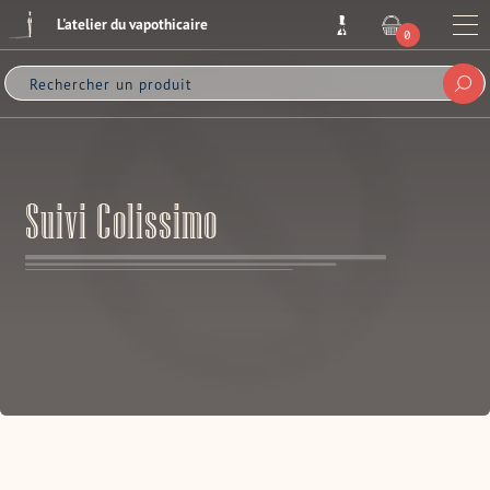
Passer
L'atelier du vapothicaire
au
Me
0
ARTICLE
contenu
Sou
Suivi Colissimo