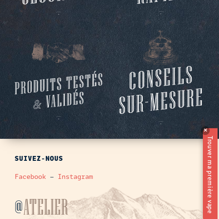
✕
Trouver ma première vape
SUIVEZ-NOUS
Facebook
–
Instagram
@
ATELIER